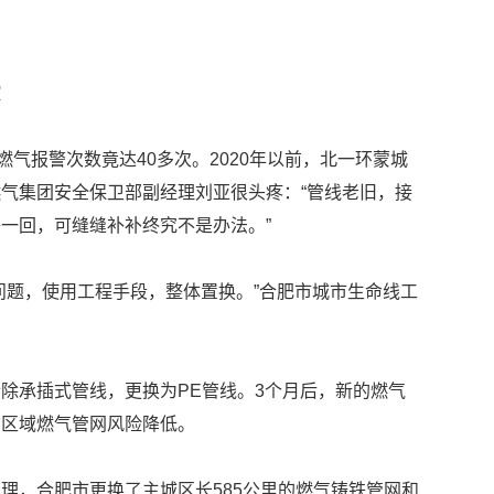
控
燃气报警次数竟达40多次。2020年以前，北一环蒙城
气集团安全保卫部副经理刘亚很头疼：“管线老旧，接
一回，可缝缝补补终究不是办法。”
问题，使用工程手段，整体置换。”合肥市城市生命线工
除承插式管线，更换为PE管线。3个月后，新的燃气
该区域燃气管网风险降低。
理，合肥市更换了主城区长585公里的燃气铸铁管网和