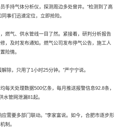
员手持气体分析仪，探测周边多处窨井。“检测到了高
和同事们迅速定位，立即抢险。
图，燃气、供水管线一目了然。紧接着，研判分析报告
抢修，及时发布通知。燃气公司发布停气公告，施工人
处置险情。
解除，只用了1小时25分钟。”严宁宁说。
每天处理数据500亿条，每月推送报警信息92.8条，
供水管网泄漏81起。
响应需要多部门联动。”李家富说。如今，合肥市逐步形
作机制。