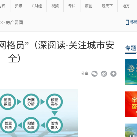
时评
资讯
C财经
视频
专栏
原创
观天下
地方
>>
房产要闻
移
网格员”（深阅读·关注城市安
专题
全）
分享