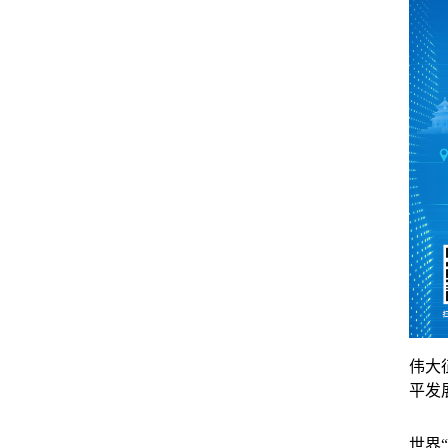
伟大
平发
世界