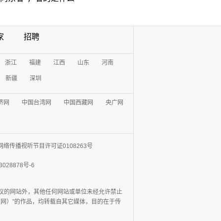
家
招聘
浙江
福建
江西
山东
河南
新疆
深圳
济网
中国台湾网
中国西藏网
央广网
网络传播视听节目许可证0108263号
3028878号-6
协议的网站外，其他任何网站或单位未经允许禁止
日报网）”的作品，均转载自其它媒体，目的在于传