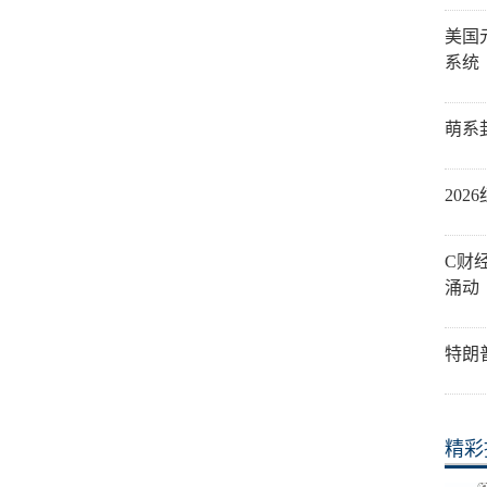
美国
系统
萌系
20
C财
涌动
特朗
精彩