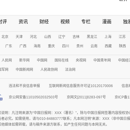
时评
资讯
财经
视频
专栏
漫画
独
北京
天津
河北
山西
辽宁
吉林
黑龙江
上海
江苏
广东
广西
海南
重庆
四川
贵州
云南
西藏
陕西
人民网
新华网
中国网
国际在线
央视网
中国青年网
中国经
国军网
中国新闻网
人民政协网
法治网
违法和不良信息举报
互联网新闻信息服务许可证10120170006
信息
京公网安备11010502032503号
京网文[2011]0283-097号
京ICP备1
权说明：凡注明来源为“中国日报网：XXX（署名）”，除与中国日报网签署内容授权
者必究。如需使用，请与010-84883777联系；凡本网注明“来源：XXX（非中国
其他媒体如需转载，请与稿件来源方联系，如产生任何问题与本网无关。