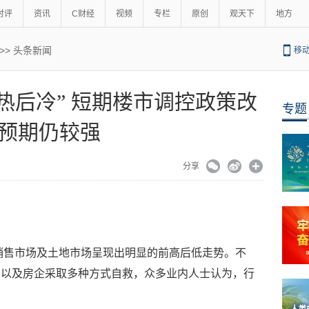
时评
资讯
C财经
视频
专栏
原创
观天下
地方
>>
头条新闻
移
热后冷” 短期楼市调控政策改
专题
预期仍较强
分享
产销售市场及土地市场呈现出明显的前高后低走势。不
号以及房企采取多种方式自救，众多业内人士认为，行