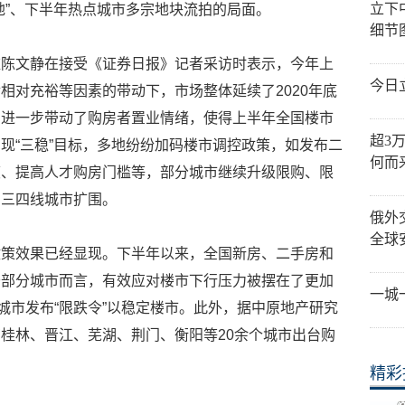
立下
地”、下半年热点城市多宗地块流拍的局面。
细节
监陈文静在接受《证券日报》记者采访时表示，今年上
今日
相对充裕等因素的带动下，市场整体延续了2020年底
，进一步带动了购房者置业情绪，使得上半年全国楼市
超3
现“三稳”目标，多地纷纷加码楼市调控政策，如发布二
何而
度、提高人才购房门槛等，部分城市继续升级限购、限
向三四线城市扩围。
俄外
全球
政策效果已经显现。下半年以来，全国新房、二手房和
于部分城市而言，有效应对楼市下行压力被摆在了更加
一城
城市发布“限跌令”以稳定楼市。此外，据中原地产研究
桂林、晋江、芜湖、荆门、衡阳等20余个城市出台购
精彩