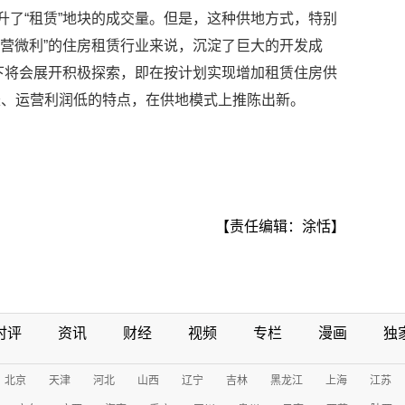
升了“租赁”地块的成交量。但是，这种供地方式，特别
运营微利”的住房租赁行业来说，沉淀了巨大的开发成
式下将会展开积极探索，即在按计划实现增加租赁住房供
长、运营利润低的特点，在供地模式上推陈出新。
【责任编辑：涂恬】
时评
资讯
财经
视频
专栏
漫画
独
北京
天津
河北
山西
辽宁
吉林
黑龙江
上海
江苏