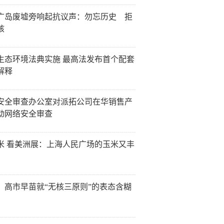
广岛废墟旁响起抗议声：勿忘历史 拒
核
生态环境法典实施 最高法发布首个配套
解释
安全审查办公室对派拓公司在华销售产
动网络安全审查
米 看美洲展：上海人民广场的玉米又丰
：高市早苗就“无核三原则”的表态含糊