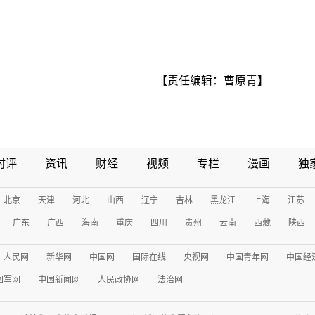
【责任编辑：曹原青】
时评
资讯
财经
视频
专栏
漫画
独
北京
天津
河北
山西
辽宁
吉林
黑龙江
上海
江苏
广东
广西
海南
重庆
四川
贵州
云南
西藏
陕西
人民网
新华网
中国网
国际在线
央视网
中国青年网
中国经
国军网
中国新闻网
人民政协网
法治网