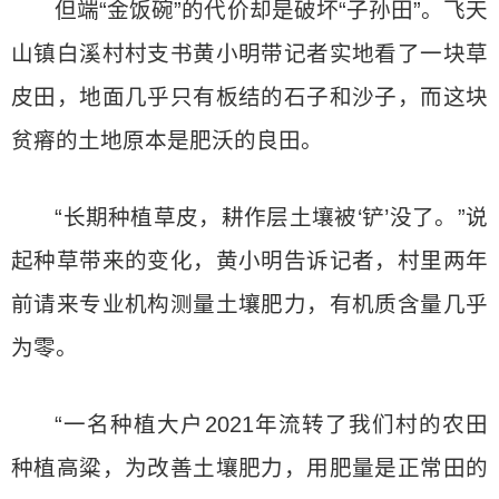
但端“金饭碗”的代价却是破坏“子孙田”。飞天
山镇白溪村村支书黄小明带记者实地看了一块草
皮田，地面几乎只有板结的石子和沙子，而这块
贫瘠的土地原本是肥沃的良田。
“长期种植草皮，耕作层土壤被‘铲’没了。”说
起种草带来的变化，黄小明告诉记者，村里两年
前请来专业机构测量土壤肥力，有机质含量几乎
为零。
“一名种植大户2021年流转了我们村的农田
种植高粱，为改善土壤肥力，用肥量是正常田的