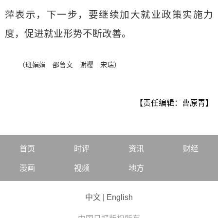
萍表示，下一步，要继续加大就业政策实施力
度，促进就业形势不断改善。
（班娟娟 邵鲁文 谢樱 宋瑞）
【责任编辑：曹原青】
首页
时评
资讯
财经
漫画
视频
地方
中文
|
English