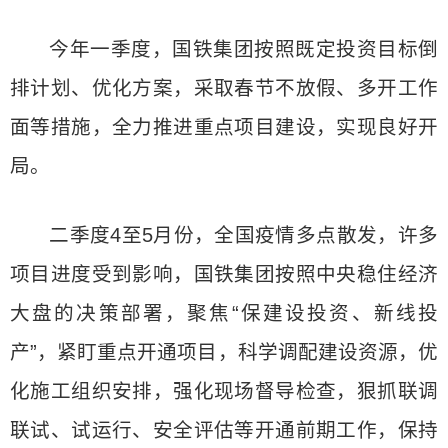
今年一季度，国铁集团按照既定投资目标倒
排计划、优化方案，采取春节不放假、多开工作
面等措施，全力推进重点项目建设，实现良好开
局。
二季度4至5月份，全国疫情多点散发，许多
项目进度受到影响，国铁集团按照中央稳住经济
大盘的决策部署，聚焦“保建设投资、新线投
产”，紧盯重点开通项目，科学调配建设资源，优
化施工组织安排，强化现场督导检查，狠抓联调
联试、试运行、安全评估等开通前期工作，保持