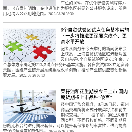
车位的10%。在优化建设实施程序方
面，《方案》明确，充电设施作为服务区必要的公共服务设施，所需
用地纳入公路用地范围。
2022-08-26 08:30
6个自贸试验区试点任务基本实施
下一步将推进更深层次改革、更
高水平开放
记者从商务部今天举行的新闻发布会
上获悉，上海自贸试验区临港新片区
及山东等6个自贸试验区设立3年来，7
个总体方案确定的713项试点任务已基本实施。各自贸试验区立足资源
禀赋，围绕产业链开展系统集成改革创新，推动产业链供应链创新集
聚发展。
2022-08-26 08:13
菜籽油和花生期权今日上市 国内
期货期权上市品种“破百”
经中国证监会批准，8月26日起，郑州
商品交易所将正式开展菜籽油和花生
期权交易。” 据了解，通过运用不
同类型、不同行权价格、不同到期月
份的期权合约进行期权套保，可以提升套保策略的丰富性，进而提高
套保的精准度和针对性。
2022-08-26 08:06