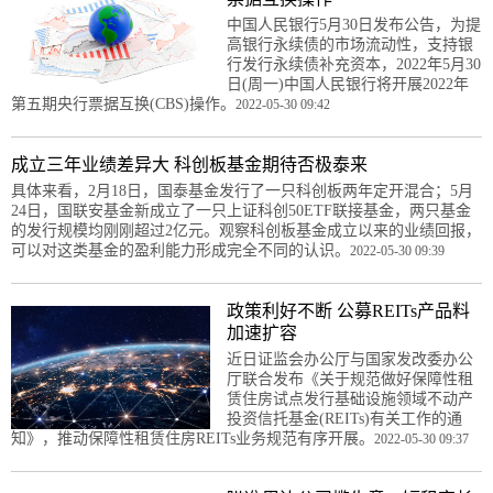
中国人民银行5月30日发布公告，为提
高银行永续债的市场流动性，支持银
行发行永续债补充资本，2022年5月30
日(周一)中国人民银行将开展2022年
第五期央行票据互换(CBS)操作。
2022-05-30 09:42
成立三年业绩差异大 科创板基金期待否极泰来
具体来看，2月18日，国泰基金发行了一只科创板两年定开混合；5月
24日，国联安基金新成立了一只上证科创50ETF联接基金，两只基金
的发行规模均刚刚超过2亿元。观察科创板基金成立以来的业绩回报，
可以对这类基金的盈利能力形成完全不同的认识。
2022-05-30 09:39
政策利好不断 公募REITs产品料
加速扩容
近日证监会办公厅与国家发改委办公
厅联合发布《关于规范做好保障性租
赁住房试点发行基础设施领域不动产
投资信托基金(REITs)有关工作的通
知》，推动保障性租赁住房REITs业务规范有序开展。
2022-05-30 09:37