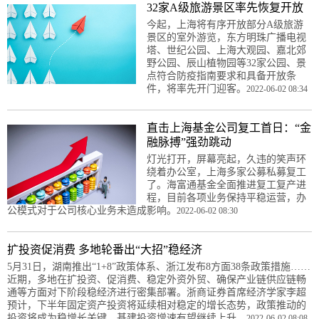
32家A级旅游景区率先恢复开放
今起，上海将有序开放部分A级旅游
景区的室外游览，东方明珠广播电视
塔、世纪公园、上海大观园、嘉北郊
野公园、辰山植物园等32家公园、景
点符合防疫指南要求和具备开放条
件，将率先开门迎客。
2022-06-02 08:34
直击上海基金公司复工首日：“金
融脉搏”强劲跳动
灯光打开，屏幕亮起，久违的笑声环
绕着办公室，上海多家公募私募复工
了。海富通基金全面推进复工复产进
程，目前各项业务保持平稳运营，办
公模式对于公司核心业务未造成影响。
2022-06-02 08:30
扩投资促消费 多地轮番出“大招”稳经济
5月31日，湖南推出“1+8”政策体系、浙江发布8方面38条政策措施……
近期，多地在扩投资、促消费、稳定外资外贸、确保产业链供应链畅
通等方面对下阶段稳经济进行密集部署。浙商证券首席经济学家李超
预计，下半年固定资产投资将延续相对稳定的增长态势，政策推动的
投资将成为稳增长关键，基建投资增速有望继续上升。
2022-06-02 08:08