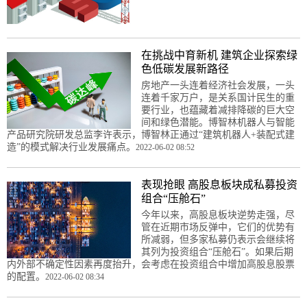
在挑战中育新机 建筑企业探索绿
色低碳发展新路径
房地产一头连着经济社会发展，一头
连着千家万户，是关系国计民生的重
要行业，也蕴藏着减排降碳的巨大空
间和绿色潜能。博智林机器人与智能
产品研究院研发总监李许表示，博智林正通过“建筑机器人+装配式建
造”的模式解决行业发展痛点。
2022-06-02 08:52
表现抢眼 高股息板块成私募投资
组合“压舱石”
今年以来，高股息板块逆势走强，尽
管在近期市场反弹中，它们的优势有
所减弱，但多家私募仍表示会继续将
其列为投资组合“压舱石”。如果后期
内外部不确定性因素再度抬升，会考虑在投资组合中增加高股息股票
的配置。
2022-06-02 08:34