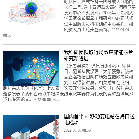
6月5日，搭载神舟十四号载人飞船的
长征二号F遥十四运载火箭在酒泉卫星
发射中心点火发射。2005年，郑州大
学国家橡塑模具工程研究中心正式接
受中国航天员科研训练中心委托，研
制航天员出舱头盔面窗。
2022-06-06
08:55
我科研团队取得场效应储能芯片
研究新进展
（记者吴纯新 通讯员谢小琴）6月4
日，记者从武汉理工大学获悉，该校
麦立强教授团队在场效应储能芯片研
究上取得新进展，相关成果在《细
胞》杂志子刊《化学》上发表。这项开创性成果，曾受《自然》杂志
邀请发表了该刊首篇以单根纳米线电化学器件为代表的实时监测电池
退化专题论文。
2022-06-06 08:55
国内首个5G移动变电站在海口送
电成功
2022-06-06 08:50