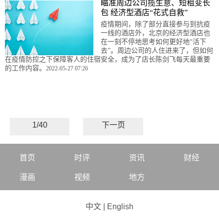
瞄准周边公司揽生意、短租变长
包 经济型酒店“花式自救”
疫情期间，除了部分直接参与到抗疫
一线的酒店外，北京的经济型酒店也
在一刻不停地思考如何更好地“活下
去”。周边公司的人住进来了，但如何
在疫情防控之下保障客人的住宿安全，成为了店长陈剑飞每天最重要
的工作内容。
2022-05-27 07:26
1/40
下一页
首页
时评
资讯
财经
漫画
视频
地方
中文
|
English