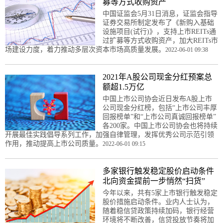
募等方式收购资产
中国证监会5月31日消息，证监会指导
证券交易所制定发布了《新购入基础
设施项目(试行)》，支持上市REITs通
过扩募等方式收购资产，加大REITs市
场建设力度，着力推动多层次资本市场高质量发展。
2022-06-01 09:38
2021年A股公司现金分红预案总
额超1.5万亿
中国上市公司协会近日发布A股上市
公司现金分红榜，包括“上市公司丰厚
回报榜单”和“上市公司真诚回报榜单”
各200家。中国上市公司协会也将持续
开展最佳实践倡导系列工作，加强自律管理，发挥优秀公司示范引领
作用，推动提高上市公司质量。
2022-06-01 09:15
多家银行触发稳定股价启动条件
北向资金提前一步悄然“扫货”
今年以来，共有5家上市银行触发稳定
股价措施启动条件。业内人士认为，
随着稳信贷政策持续加码，银行经营
环境将不断改善，信贷投放节奏将加