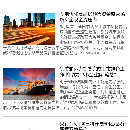
多地优化商品房预售资金监管 缓
解房企现金流压力
5月以来，全国有约20个城市优化商品
房预售资金监管政策。部分城市采取
允许提前提取预售监管资金、依据企
业信用评级实行差异化监管等方式提
升资金使用效率。克而瑞研究中心副总经理杨科伟认为，有两类城市
或将较快跟进调整商品房预售金监管政策。
2022-05-31 07:58
集装箱运力期货完成上市准备工
作 将助力中小企业解“箱愁”
对于如何破解国内外市场运力紧张的
局面，专家认为，应借助衍生品工具
助力中小型企业突围，加快推出相应
的期货品种。” 大商所相关人士表
示，下一步将加快集装箱运力期货合约规则完善和意见征求工作，争
取尽快实现集装箱运力期货挂牌上市。
2022-05-30 09:59
央行：5月30日将开展50亿元央行
票据互换操作