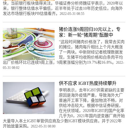
快，当前银行板块值得关注。华福证券分析师魏征宇表示，2020年以
来，银行整体估值水平偏低，近半年处于过去10年历史低位，向海外
发达市场银行板块PB估值看齐。
2022-05-31 08:55
猪价连涨9周回归10元以上，专
家：新一轮“猪周期”酝酿中
“这段时间猪肉价格涨了，我常去买肉
的摊位，猪肉每斤相比上个月大概涨
了一两块。中新财经记者梳理数据发
现，生猪平均收购价格和白条肉平均
出厂价格环比已连续9周上涨，9周累涨幅分别为19.7%和16.8%。
2022-
05-31 08:02
供不应求 IGBT热度持续攀升
李明表示，去年IGBT供需紧缺的主要
原因是海外疫情严重，导致海外大厂
普遍开工率下降，叠加物流不畅，对
供给冲击较大。根据中信证券研报，
在光伏领域，2020年IGBT的国产化率
几乎为0，2021年国内逆变器厂商开始
大量导入本土IGBT单管供应商及少数IGBT模块供应商，并于2022年
开始放量采购。
2022-05-31 08:00