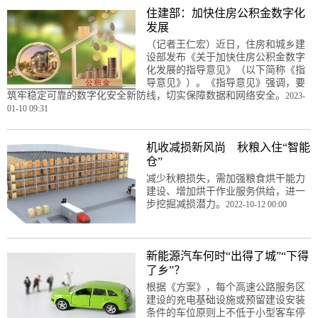
住建部：加快住房公积金数字化
发展
（记者王仁宏）近日，住房和城乡建
设部发布《关于加快住房公积金数字
化发展的指导意见》（以下简称《指
导意见》）。《指导意见》强调，要
筑牢稳定可靠的数字化安全新防线，切实保障数据和网络安全。
2023-
01-10 09:31
机收减损新风尚 秋粮入住“智能
仓”
减少秋粮损失，需加强粮食烘干能力
建设、增加烘干作业服务供给，进一
步挖掘减损潜力。
2022-10-12 00:00
新能源汽车何时“出得了城”“下得
了乡”？
根据《方案》，每个高速公路服务区
建设的充电基础设施或预留建设安装
条件的车位原则上不低于小型客车停